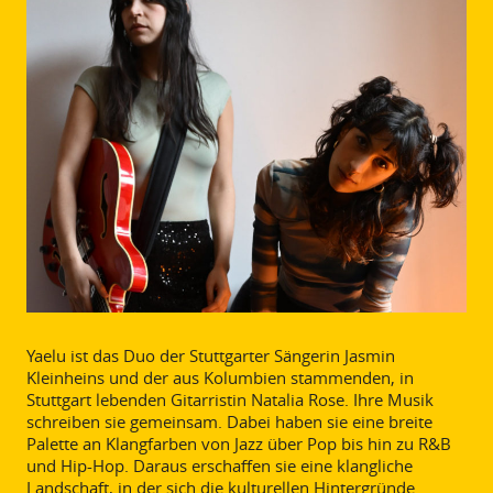
Yaelu ist das Duo der Stuttgarter Sängerin Jasmin
Kleinheins und der aus Kolumbien stammenden, in
Stuttgart lebenden Gitarristin Natalia Rose. Ihre Musik
schreiben sie gemeinsam. Dabei haben sie eine breite
Palette an Klangfarben von Jazz über Pop bis hin zu R&B
und Hip-Hop. Daraus erschaffen sie eine klangliche
Landschaft, in der sich die kulturellen Hintergründe