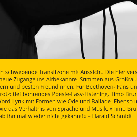
sch schwebende Transitzone mit Aussicht. Die hier
 neue Zugänge ins Altbekannte. Stimmen aus Großrau
rn und besten Freundinnen. Für Beethoven- Fans un
rotz: tief bohrendes Poesie-Easy-Listening. Timo Bru
d-Lyrik mit Formen wie Ode und Ballade. Ebenso int
ie das Verhältnis von Sprache und Musik. »Timo Brunk
 hab ihn mal wieder nicht gekannt!« – Harald Schmidt