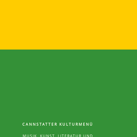
CANNSTATTER KULTURMENÜ
MUSIK, KUNST, LITERATUR UND