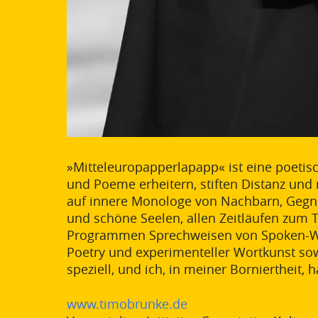
»Mitteleuropapperlapapp« ist eine poeti
und Poeme erheitern, stiften Distanz und
auf innere Monologe von Nachbarn, Gegne
und schöne Seelen, allen Zeitläufen zum T
Programmen Sprechweisen von Spoken-Wor
Poetry und experimenteller Wortkunst sow
speziell, und ich, in meiner Borniertheit,
www.timobrunke.de