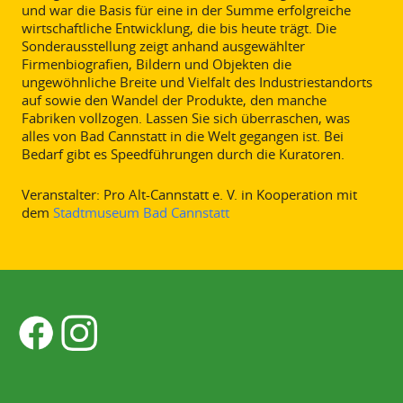
und war die Basis für eine in der Summe erfolgreiche
wirtschaftliche Entwicklung, die bis heute trägt. Die
Sonderausstellung zeigt anhand ausgewählter
Firmenbiografien, Bildern und Objekten die
ungewöhnliche Breite und Vielfalt des Industriestandorts
auf sowie den Wandel der Produkte, den manche
Fabriken vollzogen. Lassen Sie sich überraschen, was
alles von Bad Cannstatt in die Welt gegangen ist. Bei
Bedarf gibt es Speedführungen durch die Kuratoren.
Veranstalter: Pro Alt-Cannstatt e. V. in Kooperation mit
dem
Stadtmuseum Bad Cannstatt